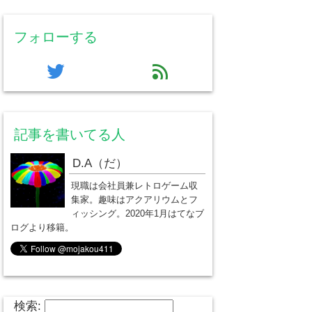
フォローする
twitter
feed
記事を書いてる人
D.A（だ）
現職は会社員兼レトロゲーム収
集家。趣味はアクアリウムとフ
ィッシング。2020年1月はてなブ
ログより移籍。
検索: