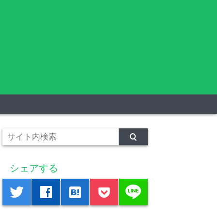
シェアする
line
twitter
facebook
hatenabookmark