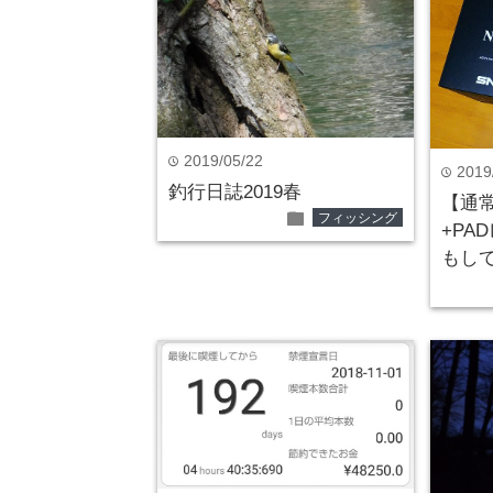
2019/05/22
time
2019
time
釣行日誌2019春
【通
folder
フィッシング
+PA
もし