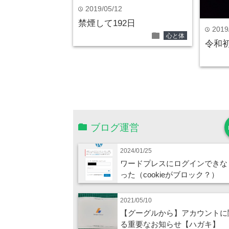
2019/05/12
time
禁煙して192日
2019
time
folder
心と体
令和
ブログ運営
2024/01/25
ワードプレスにログインできな
った（cookieがブロック？）
2021/05/10
【グーグルから】アカウントに
る重要なお知らせ【ハガキ】