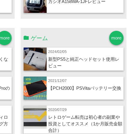
カシオA158WA-1JFレビュー
ゲーム
more
more
2024/02/05
くな
新型PS5と純正ヘッドセット使用レ
ビュー
2021/12/07
Proの
【PCH2000】PSVitaバッテリー交換
2020/07/29
ィロ
レトロゲーム転売は初心者の副業や
グ方
投資としてオススメ（1か月販売金額
合計）