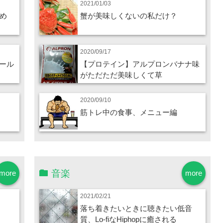
2021/01/03
とめ
蟹が美味しくないの私だけ？
2020/09/17
ール
【プロテイン】アルプロンバナナ味
がただただ美味しくて草
2020/09/10
筋トレ中の食事、メニュー編
音楽
more
more
2021/02/21
落ち着きたいときに聴きたい低音
質、Lo-fiなHiphopに癒される