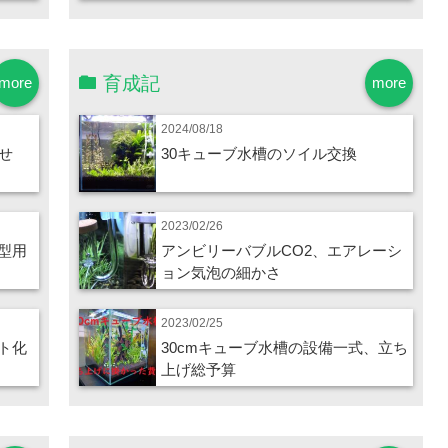
育成記
more
more
2024/08/18
せ
30キューブ水槽のソイル交換
2023/02/26
型用
アンビリーバブルCO2、エアレーシ
ョン気泡の細かさ
2023/02/25
ト化
30cmキューブ水槽の設備一式、立ち
上げ総予算