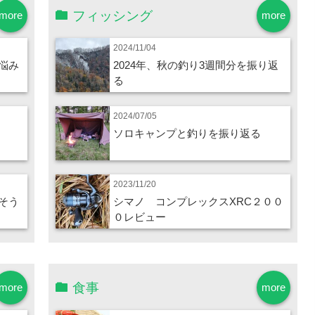
フィッシング
more
more
2024/11/04
悩み
2024年、秋の釣り3週間分を振り返
る
2024/07/05
ソロキャンプと釣りを振り返る
2023/11/20
そう
シマノ コンプレックスXRC２００
０レビュー
食事
more
more