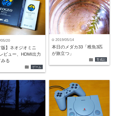
2019/05/14
time
/05/20
本日のメダカ33「稚魚3匹
常版】ネオジオミニ
が旅立つ」
Dレビュー、HDMI出力
folder
育成記
てみる
folder
ゲーム