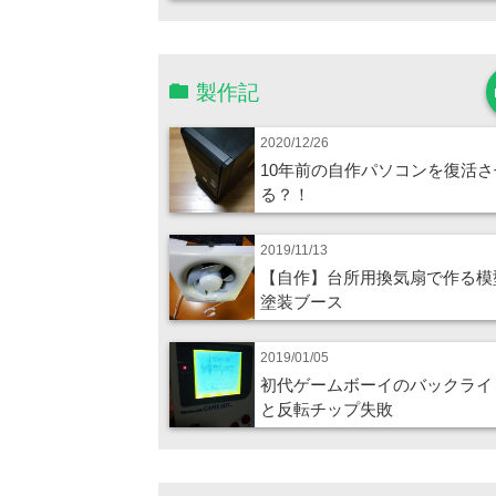
製作記
2020/12/26
10年前の自作パソコンを復活さ
る？！
2019/11/13
【自作】台所用換気扇で作る模
塗装ブース
2019/01/05
初代ゲームボーイのバックライ
と反転チップ失敗