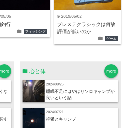
/05/05
2019/05/02
time
初釣行
プレステクラシックは何故
folder
評価が低いのか
フィッシング
folder
ゲーム
心と体
more
more
2024/08/25
くな
睡眠不足にはやはりソロキャンプが
良いという話
2024/07/21
関す
抑鬱とキャンプ