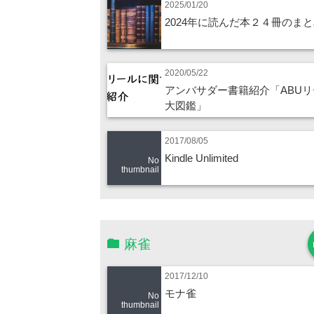
2025/01/20
2024年に読んだ本２４冊のま
2020/05/22
アンバサダー書籍紹介「ABUリ
大図鑑」
2017/08/05
Kindle Unlimited
No
thumbnail
麻雀
2017/12/10
モナ雀
No
thumbnail