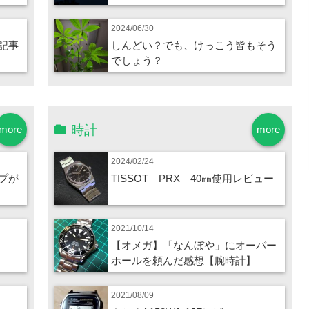
2024/06/30
記事
しんどい？でも、けっこう皆もそう
でしょう？
時計
more
more
2024/02/24
プが
TISSOT PRX 40㎜使用レビュー
2021/10/14
【オメガ】「なんぼや」にオーバー
ホールを頼んだ感想【腕時計】
2021/08/09