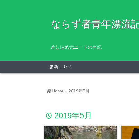
ならず者青年漂流
差し詰め元ニートの手記
更新ＬＯＧ
Home
»
2019年5月
2019年5月
time