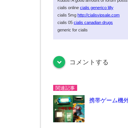
Kudos! A good amount of forum posts
cialis online
cialis generico lilly
cialis 5mg
http://cialisvipsale.com
cialis 05
cialis canadian drugs
generic for cialis
コメントする
down
関連記事
携帯ゲーム機