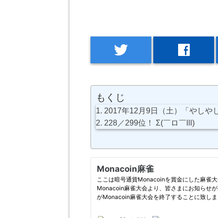
twitter
facebook
もくじ
2017年12月9日（土）「やし
228／299位！ Σ(￣ロ￣lll)