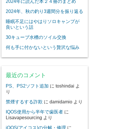
2024年に読んだ本２４冊のまとめ
2024年、秋の釣り3週間分を振り返る
睡眠不足にはやはりソロキャンプが
良いという話
30キューブ水槽のソイル交換
何も手に付かないという贅沢な悩み
最近のコメント
PS、PS2ソフト追加
に
toshindai
よ
り
禁煙するする詐欺
に
damidamio
より
IQOS使用から半年で歯医者
に
Lisavapesourcing
より
iQOS(アイコス)の分解・修理
に