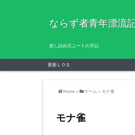
ならず者青年漂流
差し詰め元ニートの手記
更新ＬＯＧ
Home
»
ゲーム
»
モナ雀
モナ雀