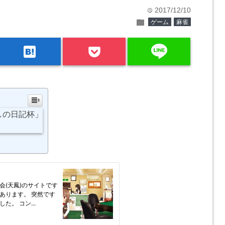
2017/12/10
time
folder
ゲーム
麻雀
line
hatenabookmark
やしの日記杯」