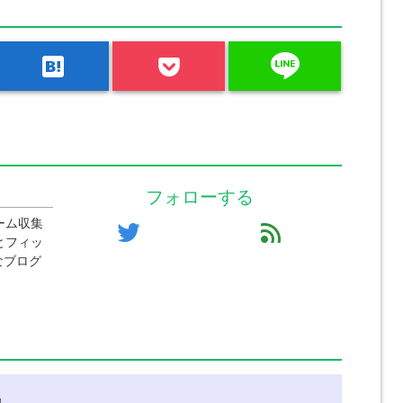
line
hatenabookmark
フォローする
ーム収集
twitter
feed
とフィッ
なブログ