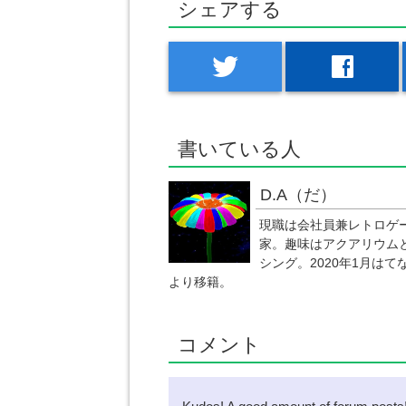
シェアする
twitter
facebook
書いている人
D.A（だ）
現職は会社員兼レトロゲ
家。趣味はアクアリウム
シング。2020年1月はて
より移籍。
コメント