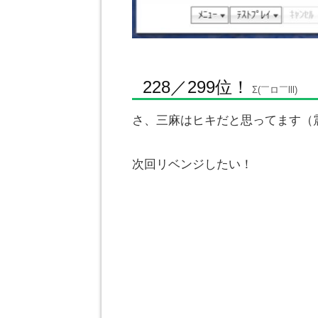
228／299位！
Σ(￣ロ￣lll)
さ、三麻はヒキだと思ってます（
次回リベンジしたい！