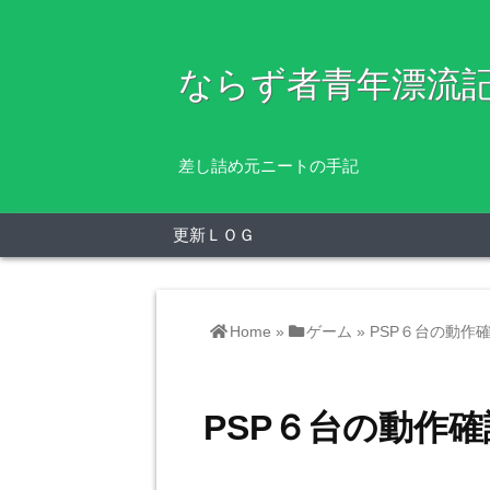
ならず者青年漂流
差し詰め元ニートの手記
更新ＬＯＧ
Home
»
ゲーム
»
PSP６台の動作
PSP６台の動作