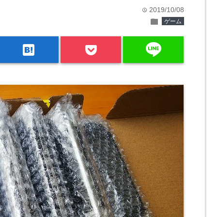
2019/10/08
time
folder
ゲーム
line
hatenabookmark