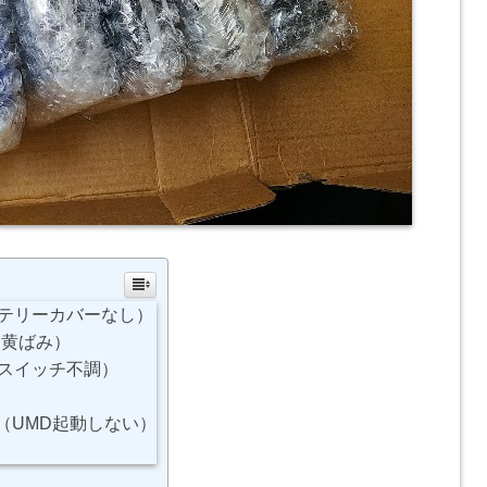
（バッテリーカバーなし）
（液晶黄ばみ）
（電源スイッチ不調）
ー（UMD起動しない）