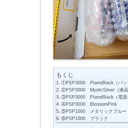
もくじ
①PSP3000 PianoBlack
②PSP3000 MysticSilver
③PSP3000 PianoBlack
④PSP3000 BlossomPink
⑤PSP1000 メタリックブル
⑥PSP1000 ブラック