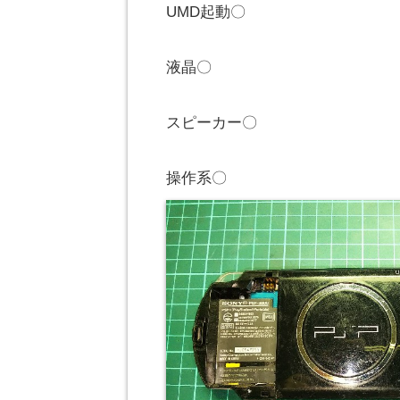
UMD起動〇
液晶〇
スピーカー〇
操作系〇