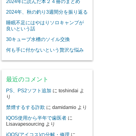
2024年に読んだ本２４冊のまとめ
2024年、秋の釣り3週間分を振り返る
睡眠不足にはやはりソロキャンプが
良いという話
30キューブ水槽のソイル交換
何も手に付かないという贅沢な悩み
最近のコメント
PS、PS2ソフト追加
に
toshindai
よ
り
禁煙するする詐欺
に
damidamio
より
IQOS使用から半年で歯医者
に
Lisavapesourcing
より
iQOS(アイコス)の分解・修理
に