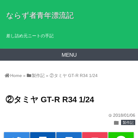
ならず者青年漂流記
差し詰め元ニートの手記
MENU
Home
»
製作記
»
②タミヤ GT-R R34 1/24
②タミヤ GT-R R34 1/24
2018/01/06
time
folder
製作記