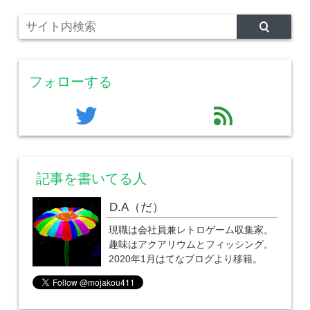
フォローする
twitter
feed
記事を書いてる人
D.A（だ）
現職は会社員兼レトロゲーム収集家。
趣味はアクアリウムとフィッシング。
2020年1月はてなブログより移籍。