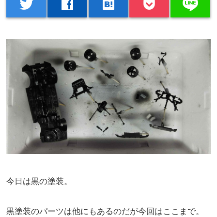
line
twitter
facebook
hatenabookmark
今日は黒の塗装。
黒塗装のパーツは他にもあるのだが今回はここまで。