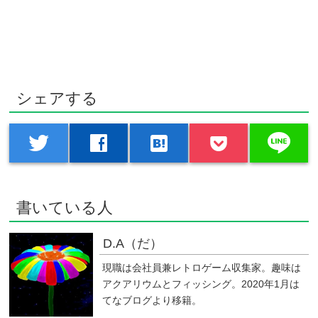
シェアする
line
twitter
facebook
hatenabookmark
書いている人
D.A（だ）
現職は会社員兼レトロゲーム収集家。趣味は
アクアリウムとフィッシング。2020年1月は
てなブログより移籍。