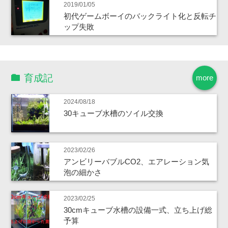
2019/01/05
初代ゲームボーイのバックライト化と反転チ
ップ失敗
育成記
more
2024/08/18
30キューブ水槽のソイル交換
2023/02/26
アンビリーバブルCO2、エアレーション気
泡の細かさ
2023/02/25
30cmキューブ水槽の設備一式、立ち上げ総
予算