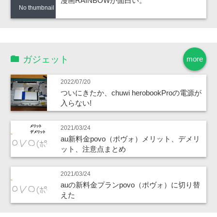
漫画RAINBOWが面白い。
No thumbnail
ガジェット
more
2022/07/20
ついにきたか、chuwi herobookProの電源が
入らない!
2021/03/24
au新料金povo（ポヴォ）メリット、デメリ
ット、注意点まとめ
2021/03/24
auの新料金プランpovo（ポヴォ）に切り替
えた