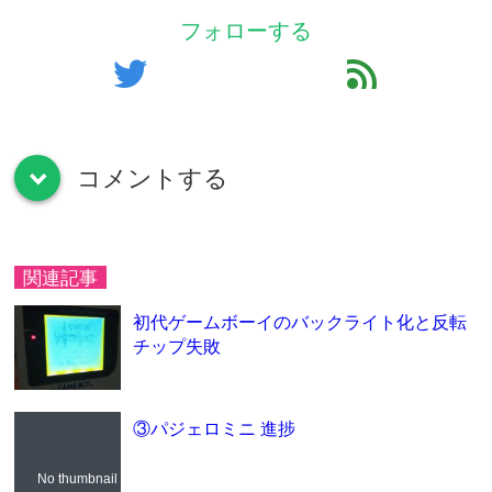
フォローする
twitter
feed
コメントする
down
関連記事
初代ゲームボーイのバックライト化と反転
チップ失敗
③パジェロミニ 進捗
No thumbnail