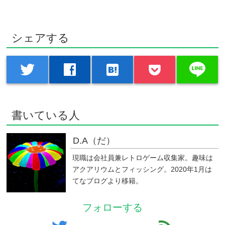
シェアする
line
twitter
facebook
hatenabookmark
書いている人
D.A（だ）
現職は会社員兼レトロゲーム収集家。趣味は
アクアリウムとフィッシング。2020年1月は
てなブログより移籍。
フォローする