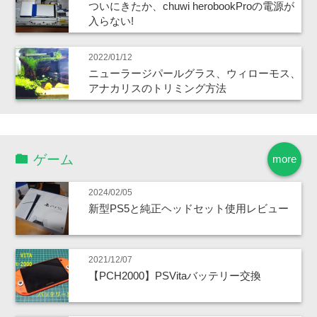
ついにきたか、chuwi herobookProの電源が
入らない!
2022/01/12
ニューラージパールグラス、ウィローモス、
アナカリスのトリミング方法
ゲーム
more
2024/02/05
新型PS5と純正ヘッドセット使用レビュー
2021/12/07
【PCH2000】PSVitaバッテリー交換