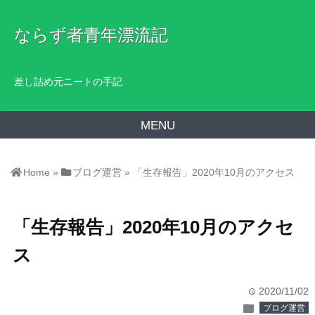
ならず者青年漂流記
差し詰め元ニートの手記
MENU
Home
»
ブログ運営
»
「生存報告」2020年10月のアクセス
「生存報告」2020年10月のアクセ
ス
2020/11/02
time
folder
ブログ運営