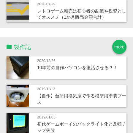
2020/07/29
レトロゲーム転売は初心者の副業や投資とし
てオススメ（1か月販売金額合計）
製作記
more
2020/12/26
10年前の自作パソコンを復活させる？！
2019/11/13
【自作】台所用換気扇で作る模型用塗装ブー
ス
2019/01/05
初代ゲームボーイのバックライト化と反転チ
ップ失敗