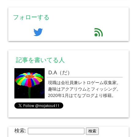
フォローする
twitter
feed
記事を書いてる人
D.A（だ）
現職は会社員兼レトロゲーム収集家。
趣味はアクアリウムとフィッシング。
2020年1月はてなブログより移籍。
検索: