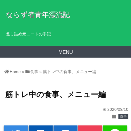
ならず者青年漂流記
差し詰め元ニートの手記
MENU
Home
»
食事
»
筋トレ中の食事、メニュー編
筋トレ中の食事、メニュー編
2020/09/10
time
folder
食事