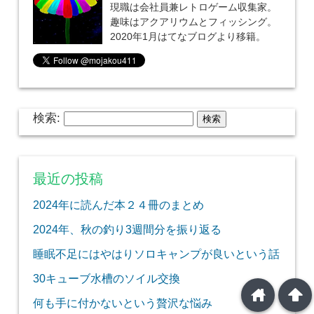
現職は会社員兼レトロゲーム収集家。
趣味はアクアリウムとフィッシング。
2020年1月はてなブログより移籍。
検索:
最近の投稿
2024年に読んだ本２４冊のまとめ
2024年、秋の釣り3週間分を振り返る
睡眠不足にはやはりソロキャンプが良いという話
30キューブ水槽のソイル交換
home
arrowup
何も手に付かないという贅沢な悩み