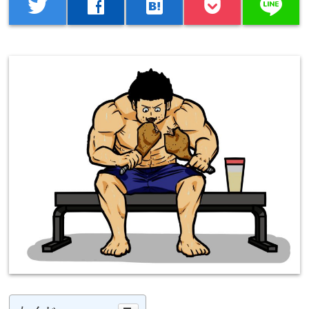
line
twitter
facebook
hatenabookmark