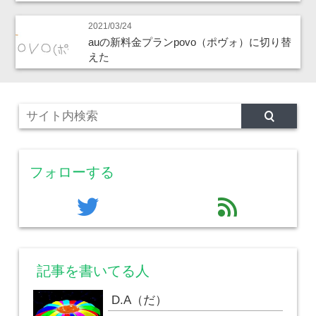
2021/03/24
auの新料金プランpovo（ポヴォ）に切り替
えた
フォローする
twitter
feed
記事を書いてる人
D.A（だ）