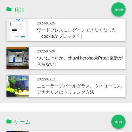
Tips
more
2024/01/25
ワードプレスにログインできなくなった
（cookieがブロック？）
2022/07/20
ついにきたか、chuwi herobookProの電源が
入らない!
2022/01/12
ニューラージパールグラス、ウィローモス、
アナカリスのトリミング方法
ゲーム
more