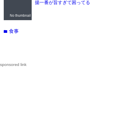
揚一番が旨すぎて困ってる
No thumbnail
食事
folder
sponsored link