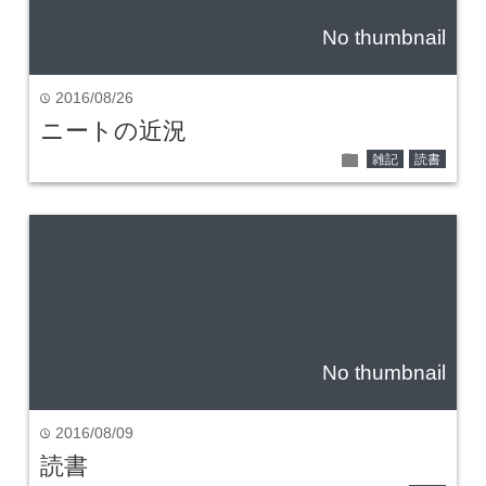
No thumbnail
2016/08/26
time
ニートの近況
folder
雑記
読書
No thumbnail
2016/08/09
time
読書