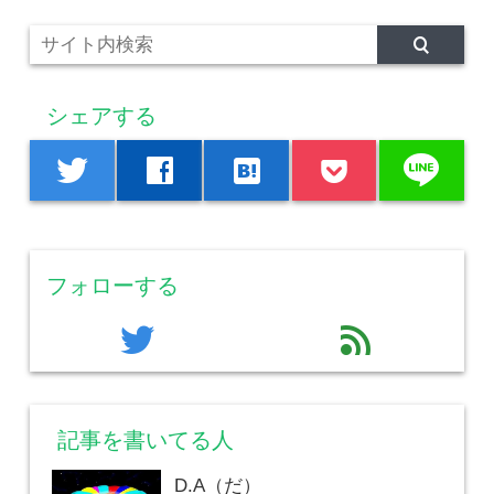
シェアする
line
twitter
facebook
hatenabookmark
フォローする
twitter
feed
記事を書いてる人
D.A（だ）