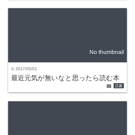
No thumbnail
2017/05/01
time
最近元気が無いなと思ったら読む本
folder
読書