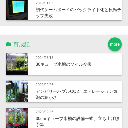
2019/01/05
初代ゲームボーイのバックライト化と反転チ
ップ失敗
育成記
more
2024/08/18
30キューブ水槽のソイル交換
2023/02/26
アンビリーバブルCO2、エアレーション気
泡の細かさ
2023/02/25
30cmキューブ水槽の設備一式、立ち上げ総
予算