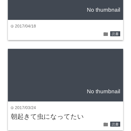
No thumbnail
2017/04/18
time
folder
読書
No thumbnail
2017/03/24
time
朝起きて虫になってたい
folder
読書