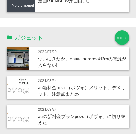
漫画RAINBOWが面白い。
No thumbnail
ガジェット
more
2022/07/20
ついにきたか、chuwi herobookProの電源が
入らない!
2021/03/24
au新料金povo（ポヴォ）メリット、デメリ
ット、注意点まとめ
2021/03/24
auの新料金プランpovo（ポヴォ）に切り替
えた