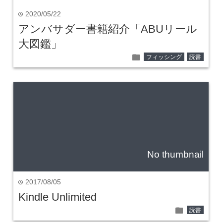
2020/05/22
time
アンバサダー書籍紹介「ABUリール
大図鑑」
folder
フィッシング
読書
No thumbnail
2017/08/05
time
Kindle Unlimited
folder
読書