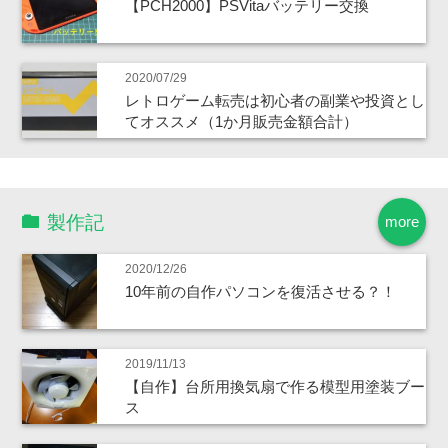
【PCH2000】PSVitaバッテリー交換
2020/07/29
レトロゲーム転売は初心者の副業や投資とし
てオススメ（1か月販売金額合計）
製作記
more
2020/12/26
10年前の自作パソコンを復活させる？！
2019/11/13
【自作】台所用換気扇で作る模型用塗装ブー
ス