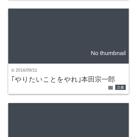
No thumbnail
2016/09/11
time
｢やりたいことをやれ｣本田宗一郎
folder
読書