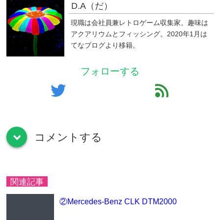
D.A（だ）
現職は会社員兼レトロゲーム収集家。趣味は
アクアリウムとフィッシング。2020年1月は
てなブログより移籍。
フォローする
twitter
feed
コメントする
down
関連記事
②Mercedes-Benz CLK DTM2000