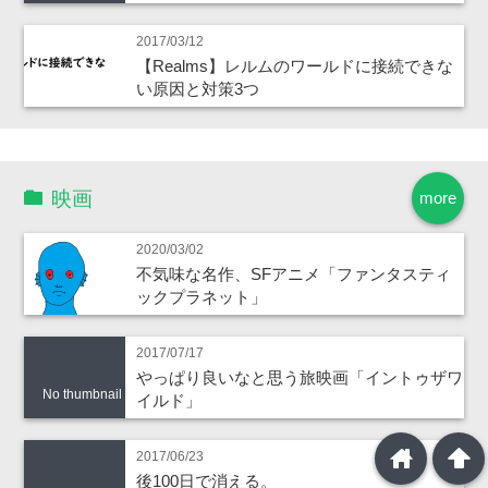
2017/03/12
【Realms】レルムのワールドに接続できな
い原因と対策3つ
映画
more
2020/03/02
不気味な名作、SFアニメ「ファンタスティ
ックプラネット」
2017/07/17
やっぱり良いなと思う旅映画「イントゥザワ
No thumbnail
イルド」
home
arrowup
2017/06/23
後100日で消える。