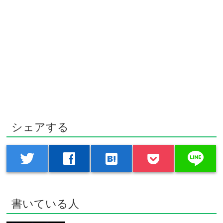
シェアする
line
twitter
facebook
hatenabookmark
書いている人