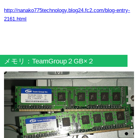
http://nanako775technology.blog24.fc2.com/blog-entry-
2161.html
メモリ：TeamGroup２GB×２