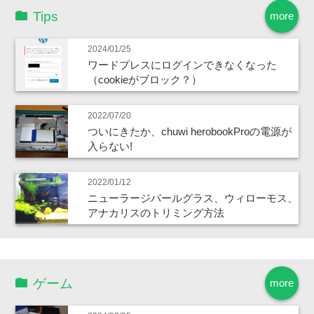
Tips
more
2024/01/25
ワードプレスにログインできなくなった
（cookieがブロック？）
2022/07/20
ついにきたか、chuwi herobookProの電源が
入らない!
2022/01/12
ニューラージパールグラス、ウィローモス、
アナカリスのトリミング方法
ゲーム
more