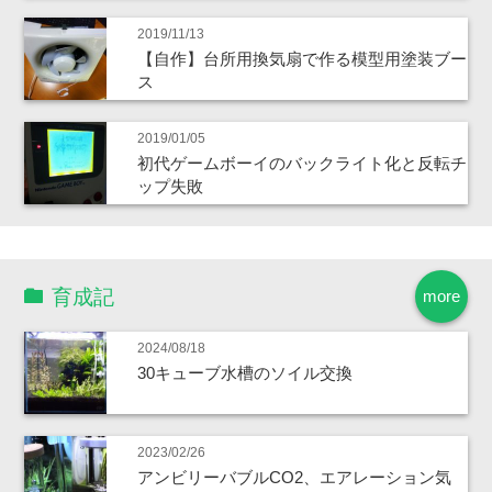
2019/11/13
【自作】台所用換気扇で作る模型用塗装ブー
ス
2019/01/05
初代ゲームボーイのバックライト化と反転チ
ップ失敗
育成記
more
2024/08/18
30キューブ水槽のソイル交換
2023/02/26
アンビリーバブルCO2、エアレーション気