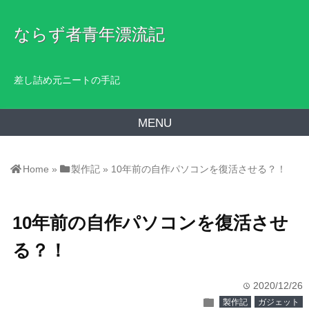
ならず者青年漂流記
差し詰め元ニートの手記
MENU
Home
»
製作記
»
10年前の自作パソコンを復活させる？！
10年前の自作パソコンを復活させ
る？！
2020/12/26
time
folder
製作記
ガジェット