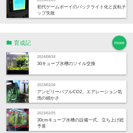
2019/01/05
初代ゲームボーイのバックライト化と反転チ
ップ失敗
育成記
more
2024/08/18
30キューブ水槽のソイル交換
2023/02/26
アンビリーバブルCO2、エアレーション気
泡の細かさ
2023/02/25
30cmキューブ水槽の設備一式、立ち上げ総
予算