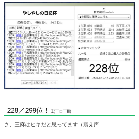
228／299位！
Σ(￣ロ￣lll)
さ、三麻はヒキだと思ってます（震え声