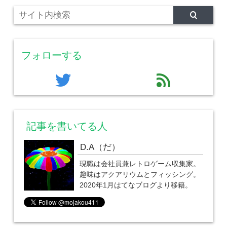
フォローする
twitter
feed
記事を書いてる人
D.A（だ）
現職は会社員兼レトロゲーム収集家。
趣味はアクアリウムとフィッシング。
2020年1月はてなブログより移籍。