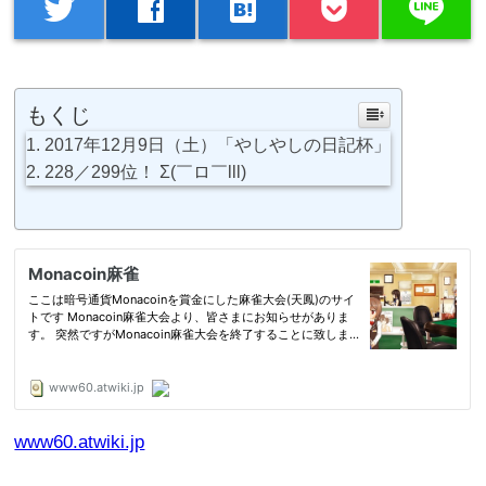
line
twitter
facebook
hatenabookmark
もくじ
2017年12月9日（土）「やしやしの日記杯」
228／299位！ Σ(￣ロ￣lll)
www60.atwiki.jp