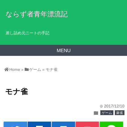
ならず者青年漂流記
差し詰め元ニートの手記
MENU
Home
»
ゲーム
»
モナ雀
モナ雀
2017/12/10
time
folder
ゲーム
麻雀