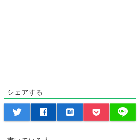
シェアする
line
twitter
facebook
hatenabookmark