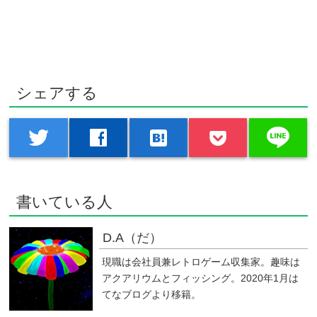
シェアする
line
twitter
facebook
hatenabookmark
書いている人
D.A（だ）
現職は会社員兼レトロゲーム収集家。趣味は
アクアリウムとフィッシング。2020年1月は
てなブログより移籍。