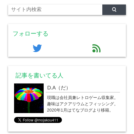
フォローする
twitter
feed
記事を書いてる人
D.A（だ）
現職は会社員兼レトロゲーム収集家。
趣味はアクアリウムとフィッシング。
2020年1月はてなブログより移籍。