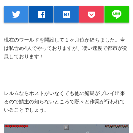
line
twitter
facebook
hatenabookmark
現在のワールドを開設して１ヶ月位が経ちました。今
は私含め4人でやっておりますが、凄い速度で都市が発
展しております！
レルムならホストがいなくても他の鯖民がプレイ出来
るので鯖主の知らないところで黙々と作業が行われて
いることでしょう。