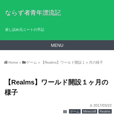
ならず者青年漂流記
差し詰め元ニートの手記
MENU
Home
»
ゲーム
»
【Realms】ワールド開設１ヶ月の様子
【Realms】ワールド開設１ヶ月の
様子
2017/03/22
time
folder
ゲーム
Minecraft
Realms