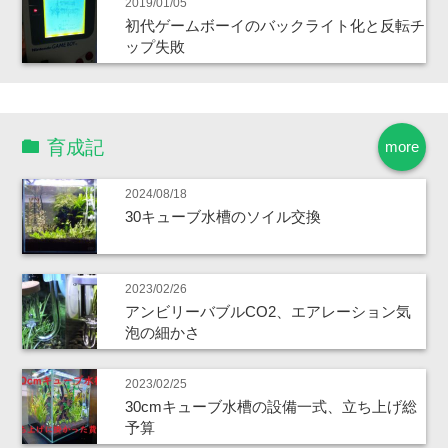
2019/01/05
初代ゲームボーイのバックライト化と反転チ
ップ失敗
育成記
more
2024/08/18
30キューブ水槽のソイル交換
2023/02/26
アンビリーバブルCO2、エアレーション気
泡の細かさ
2023/02/25
30cmキューブ水槽の設備一式、立ち上げ総
予算