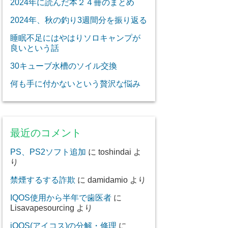
2024年に読んだ本２４冊のまとめ
2024年、秋の釣り3週間分を振り返る
睡眠不足にはやはりソロキャンプが
良いという話
30キューブ水槽のソイル交換
何も手に付かないという贅沢な悩み
最近のコメント
PS、PS2ソフト追加
に
toshindai
よ
り
禁煙するする詐欺
に
damidamio
より
IQOS使用から半年で歯医者
に
Lisavapesourcing
より
iQOS(アイコス)の分解・修理
に