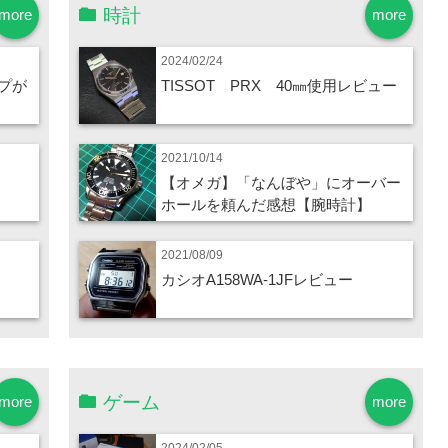
時計
more
more
2024/02/24
プが
TISSOT PRX 40㎜使用レビュー
2021/10/14
【オメガ】「なんぼや」にオーバー
ホールを頼んだ感想【腕時計】
2021/08/09
カシオA158WA-1JFレビュー
ゲーム
more
more
2024/02/05