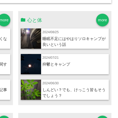
心と体
more
more
2024/08/25
くな
睡眠不足にはやはりソロキャンプが
良いという話
2024/07/21
関す
抑鬱とキャンプ
2024/06/30
記事
しんどい？でも、けっこう皆もそう
でしょう？