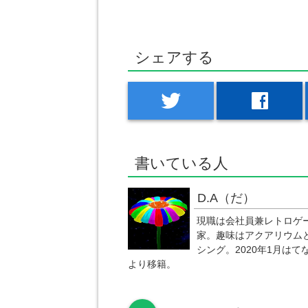
シェアする
twitter
facebook
書いている人
D.A（だ）
現職は会社員兼レトロゲ
家。趣味はアクアリウム
シング。2020年1月はて
より移籍。