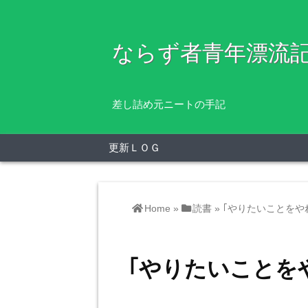
ならず者青年漂流
差し詰め元ニートの手記
更新ＬＯＧ
Home
»
読書
»
｢やりたいことをや
｢やりたいことを