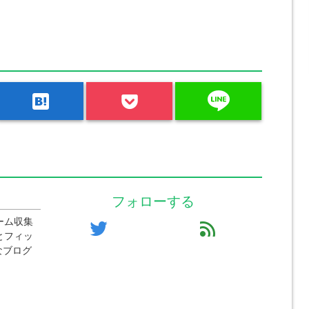
line
hatenabookmark
フォローする
ーム収集
twitter
feed
とフィッ
なブログ