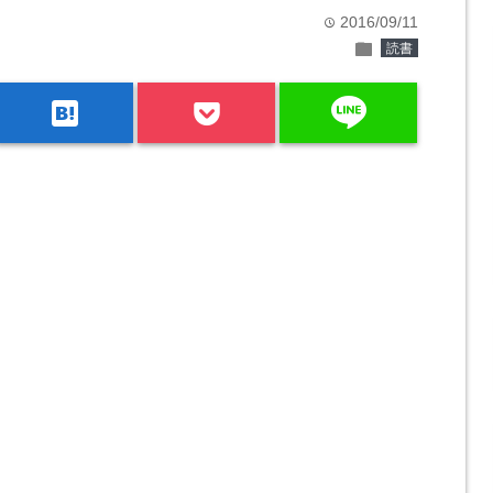
2016/09/11
time
folder
読書
line
hatenabookmark