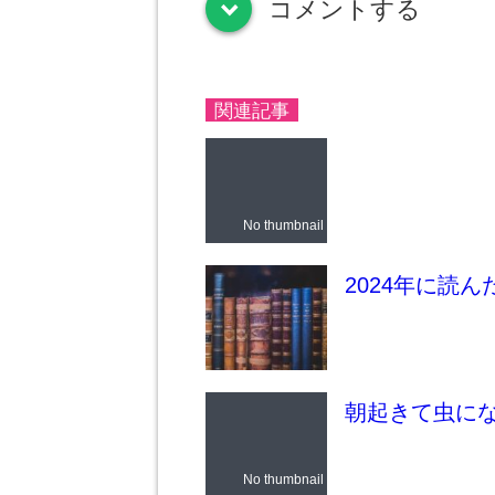
コメントする
down
関連記事
No thumbnail
2024年に読
朝起きて虫に
No thumbnail