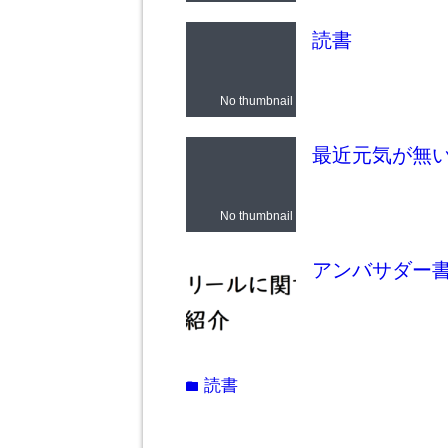
読書
No thumbnail
最近元気が無
No thumbnail
アンバサダー書
読書
folder