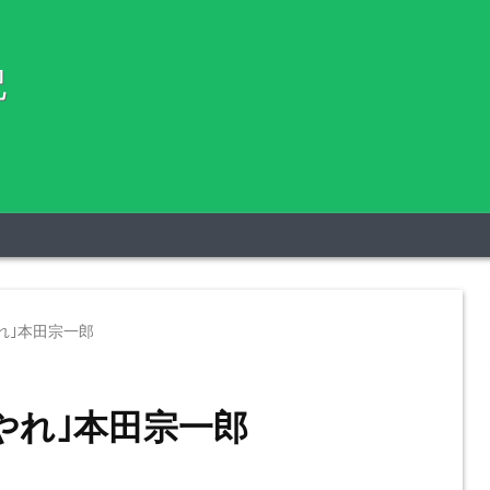
記
れ｣本田宗一郎
やれ｣本田宗一郎