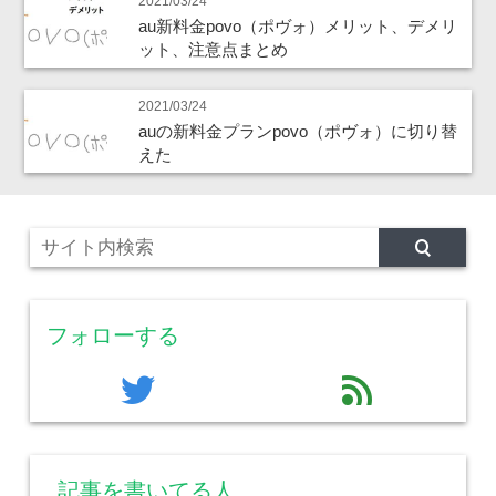
2021/03/24
au新料金povo（ポヴォ）メリット、デメリ
ット、注意点まとめ
2021/03/24
auの新料金プランpovo（ポヴォ）に切り替
えた
フォローする
twitter
feed
記事を書いてる人