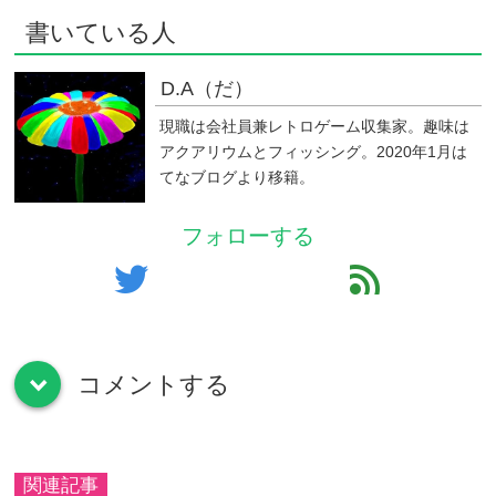
書いている人
D.A（だ）
現職は会社員兼レトロゲーム収集家。趣味は
アクアリウムとフィッシング。2020年1月は
てなブログより移籍。
フォローする
twitter
feed
コメントする
down
関連記事