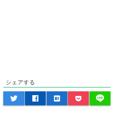
シェアする
line
twitter
facebook
hatenabookmark