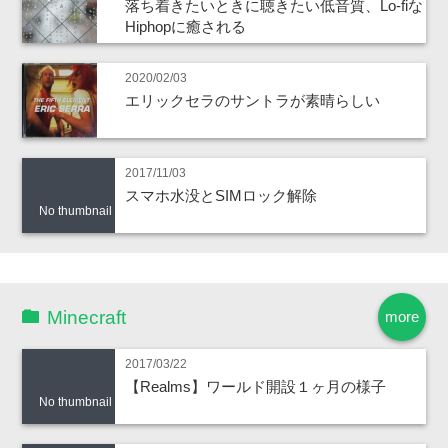
落ち着きたいときに聴きたい低音質、Lo-fiな
Hiphopに癒される
2020/02/03
エリックセラのサントラが素晴らしい
2017/11/03
スマホ水没とSIMロック解除
No thumbnail
Minecraft
more
2017/03/22
【Realms】ワールド開設１ヶ月の様子
No thumbnail