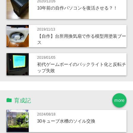
2020/12/26
10年前の自作パソコンを復活させる？！
2019/11/13
【自作】台所用換気扇で作る模型用塗装ブー
ス
2019/01/05
初代ゲームボーイのバックライト化と反転チ
ップ失敗
育成記
more
2024/08/18
30キューブ水槽のソイル交換