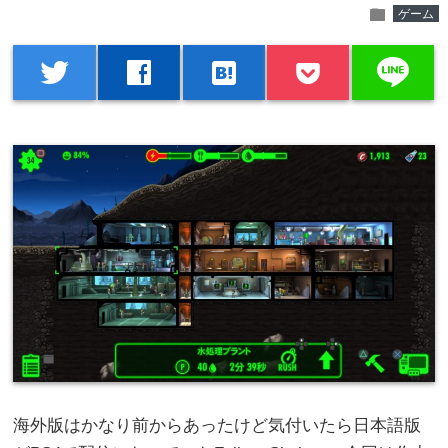
folder
ゲーム
line
twitter
facebook
hatenabookmark
海外版はかなり前からあったけど気付いたら日本語版