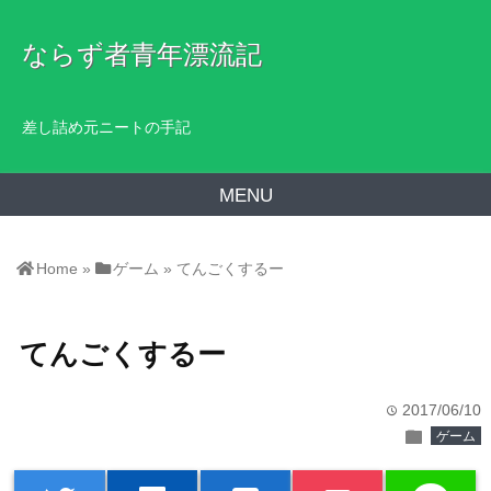
ならず者青年漂流記
差し詰め元ニートの手記
MENU
Home
»
ゲーム
»
てんごくするー
てんごくするー
2017/06/10
time
folder
ゲーム