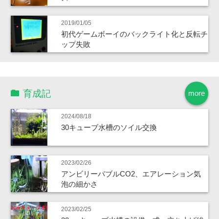
2019/01/05
初代ゲームボーイのバックライト化と反転チ
ップ失敗
育成記
more
2024/08/18
30キューブ水槽のソイル交換
2023/02/26
アンビリーバブルCO2、エアレーション気
泡の細かさ
2023/02/25