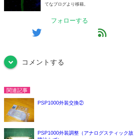
てなブログより移籍。
フォローする
twitter
feed
コメントする
down
関連記事
PSP1000外装交換②
PSP1000外装調整（アナログスティック故