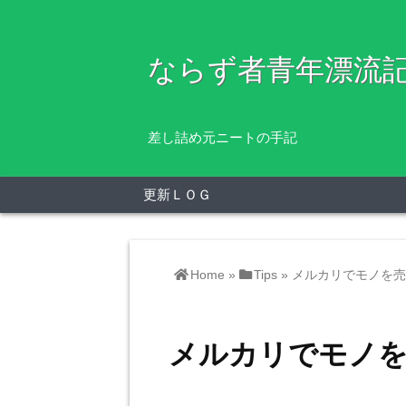
ならず者青年漂流
差し詰め元ニートの手記
更新ＬＯＧ
Home
»
Tips
»
メルカリでモノを売
メルカリでモノを