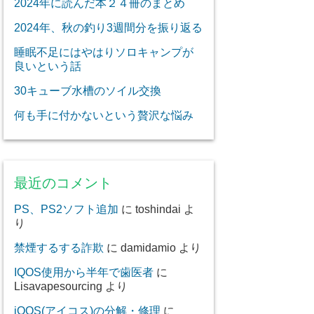
2024年に読んだ本２４冊のまとめ
2024年、秋の釣り3週間分を振り返る
睡眠不足にはやはりソロキャンプが
良いという話
30キューブ水槽のソイル交換
何も手に付かないという贅沢な悩み
最近のコメント
PS、PS2ソフト追加
に
toshindai
よ
り
禁煙するする詐欺
に
damidamio
より
IQOS使用から半年で歯医者
に
Lisavapesourcing
より
iQOS(アイコス)の分解・修理
に