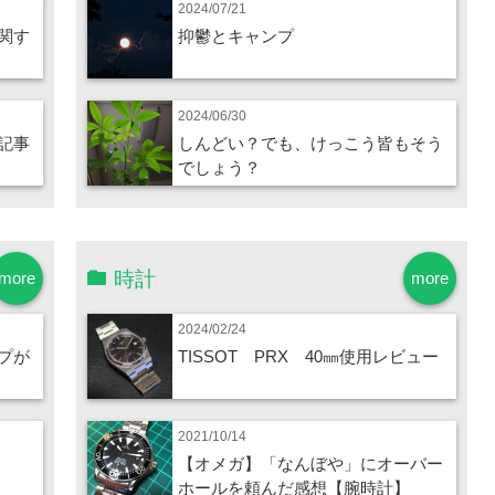
2024/07/21
関す
抑鬱とキャンプ
2024/06/30
記事
しんどい？でも、けっこう皆もそう
でしょう？
時計
more
more
2024/02/24
プが
TISSOT PRX 40㎜使用レビュー
2021/10/14
【オメガ】「なんぼや」にオーバー
ホールを頼んだ感想【腕時計】