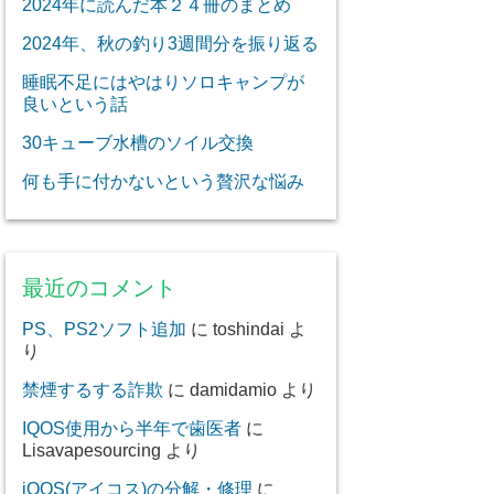
2024年に読んだ本２４冊のまとめ
2024年、秋の釣り3週間分を振り返る
睡眠不足にはやはりソロキャンプが
良いという話
30キューブ水槽のソイル交換
何も手に付かないという贅沢な悩み
最近のコメント
PS、PS2ソフト追加
に
toshindai
よ
り
禁煙するする詐欺
に
damidamio
より
IQOS使用から半年で歯医者
に
Lisavapesourcing
より
iQOS(アイコス)の分解・修理
に