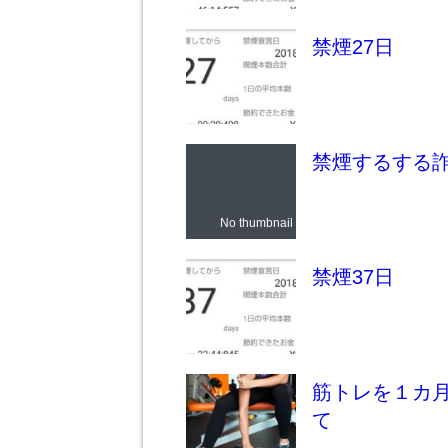
禁煙27日
禁煙するする
No thumbnail
禁煙37日
筋トレを１カ
て