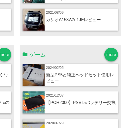
2021/08/09
カシオA158WA-1JFレビュー
ゲーム
more
more
2024/02/05
くな
新型PS5と純正ヘッドセット使用レ
ビュー
2021/12/07
Proの
【PCH2000】PSVitaバッテリー交換
2020/07/29