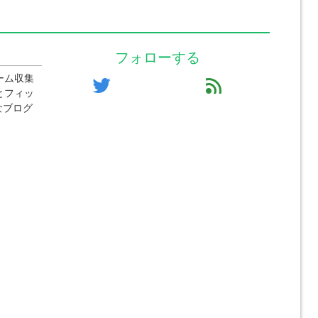
フォローする
ーム収集
twitter
feed
とフィッ
なブログ