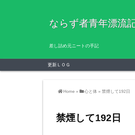
ならず者青年漂流
差し詰め元ニートの手記
更新ＬＯＧ
Home
»
心と体
»
禁煙して192日
禁煙して192日