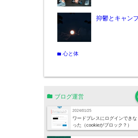
抑鬱とキャン
心と体
folder
ブログ運営
2024/01/25
ワードプレスにログインできな
った（cookieがブロック？）