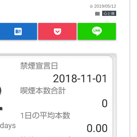
2019/05/12
time
folder
心と体
line
hatenabookmark