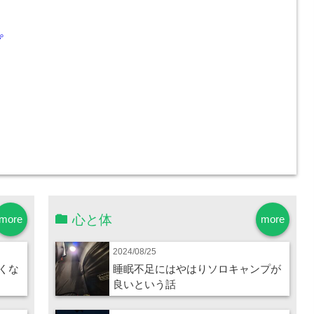
プ
心と体
more
more
2024/08/25
くな
睡眠不足にはやはりソロキャンプが
良いという話