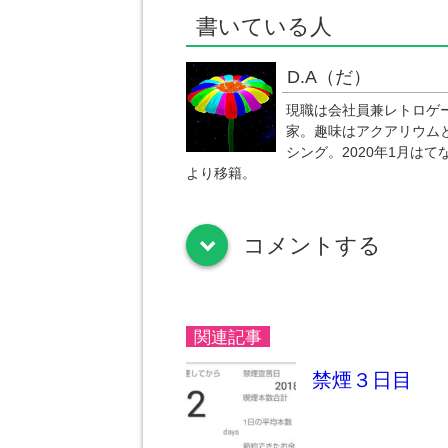
書いている人
D.A（だ）
現職は会社員兼レトロゲ
家。趣味はアクアリウム
シング。2020年1月はて
より移籍。
コメントする
down
関連記事
禁煙３日目