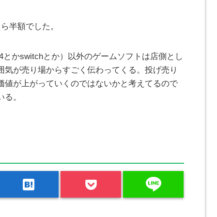
たら半額でした。
とかswitchとか）以外のゲームソフトは店側とし
囲気が売り場からすごく伝わってくる。投げ売り
価値が上がっていくのではないかと考えてるので
いる。
line
hatenabookmark