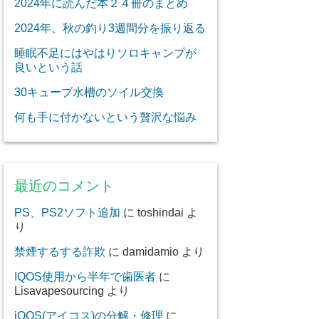
2024年に読んだ本２４冊のまとめ
2024年、秋の釣り3週間分を振り返る
睡眠不足にはやはりソロキャンプが
良いという話
30キューブ水槽のソイル交換
何も手に付かないという贅沢な悩み
最近のコメント
PS、PS2ソフト追加
に
toshindai
よ
り
禁煙するする詐欺
に
damidamio
より
IQOS使用から半年で歯医者
に
Lisavapesourcing
より
iQOS(アイコス)の分解・修理
に