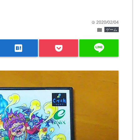
2020/02/04
time
folder
ゲーム
line
hatenabookmark