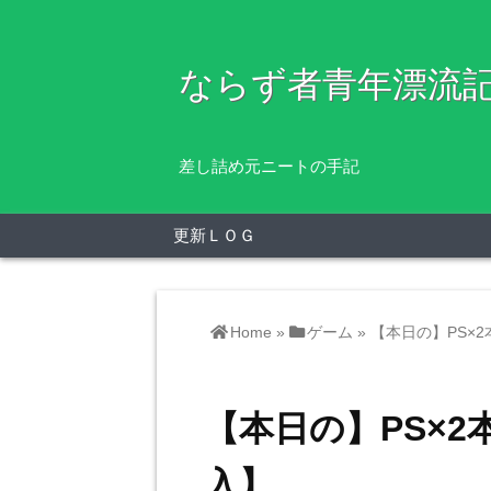
ならず者青年漂流
差し詰め元ニートの手記
更新ＬＯＧ
Home
»
ゲーム
»
【本日の】PS×2
【本日の】PS×2
入】