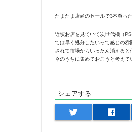
たまたま店頭のセールで3本買っ
近頃お店を見ていて次世代機（PS4
ては早く処分したいって感じの雰
されて市場からいったん消えると
今のうちに集めておこうと考えて
シェアする
twitter
facebook