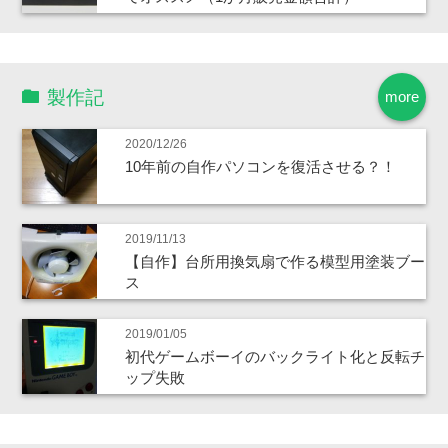
製作記
more
2020/12/26
10年前の自作パソコンを復活させる？！
2019/11/13
【自作】台所用換気扇で作る模型用塗装ブー
ス
2019/01/05
初代ゲームボーイのバックライト化と反転チ
ップ失敗