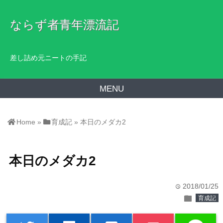
ならず者青年漂流記
差し詰め元ニートの手記
MENU
Home
»
育成記
»
本日のメダカ2
本日のメダカ2
2018/01/25
time
folder
育成記