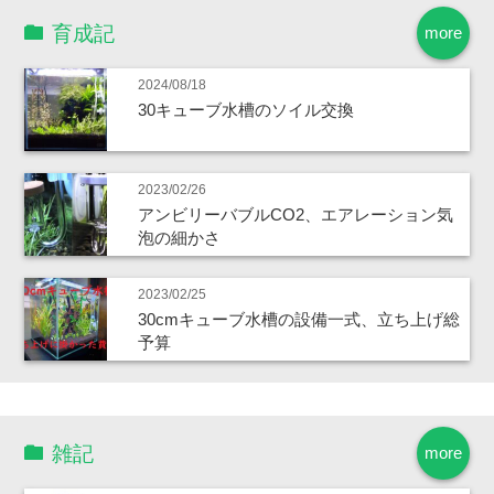
育成記
more
2024/08/18
30キューブ水槽のソイル交換
2023/02/26
アンビリーバブルCO2、エアレーション気
泡の細かさ
2023/02/25
30cmキューブ水槽の設備一式、立ち上げ総
予算
雑記
more