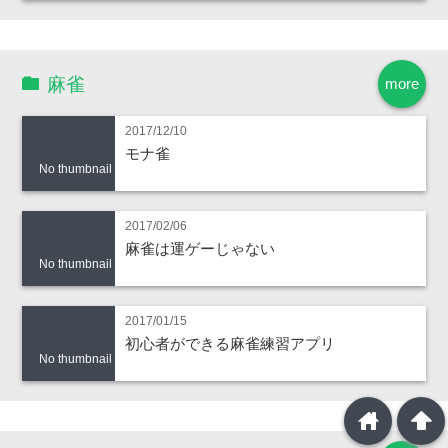
麻雀
more
2017/12/10
モナ雀
No thumbnail
2017/02/06
麻雀は運ゲーじゃない
No thumbnail
2017/01/15
初心者ができる麻雀練習アプリ
No thumbnail
home
arrowup