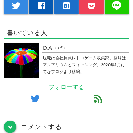
line
twitter
facebook
hatenabookmark
書いている人
D.A（だ）
現職は会社員兼レトロゲーム収集家。趣味は
アクアリウムとフィッシング。2020年1月は
てなブログより移籍。
フォローする
twitter
feed
コメントする
down