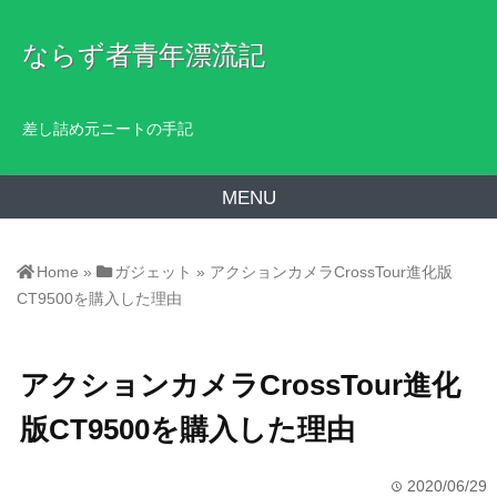
ならず者青年漂流記
差し詰め元ニートの手記
MENU
Home
»
ガジェット
»
アクションカメラCrossTour進化版
CT9500を購入した理由
アクションカメラCrossTour進化
版CT9500を購入した理由
2020/06/29
time