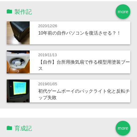
製作記
more
2020/12/26
10年前の自作パソコンを復活させる？！
2019/11/13
【自作】台所用換気扇で作る模型用塗装ブー
ス
2019/01/05
初代ゲームボーイのバックライト化と反転チ
ップ失敗
育成記
more