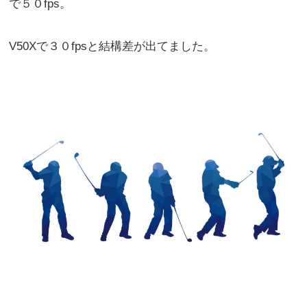
で５０fps。
V50Xで３０fpsと結構差が出てました。