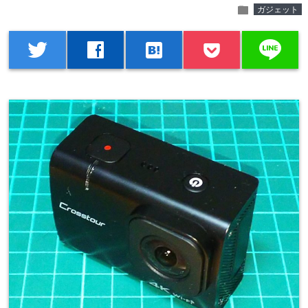
folder
ガジェット
line
twitter
facebook
hatenabookmark