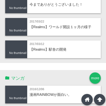
今までありがとうございました！
No thumbnail
2017/03/22
【Realms】ワールド開設１ヶ月の様子
No thumbnail
2017/03/12
【Realms】駅舎の開発
No thumbnail
マンガ
more
2016/12/06
漫画RAINBOWが面白い。
home
arrowup
No thumbnail