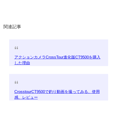
関連記事
アクションカメラCrossTour進化版CT9500を購入
した理由
CrosstourCT9500で釣り動画を撮ってみる、使用
感、レビュー