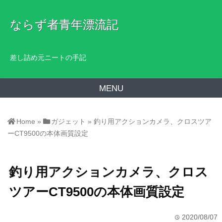
ならず者青年漂流記
差し詰め元ニートの手記
MENU
Home
»
ガジェット
»
釣り用アクションカメラ、クロスツア
ーCT9500の本体画質設定
釣り用アクションカメラ、クロス
ツアーCT9500の本体画質設定
2020/08/07
time