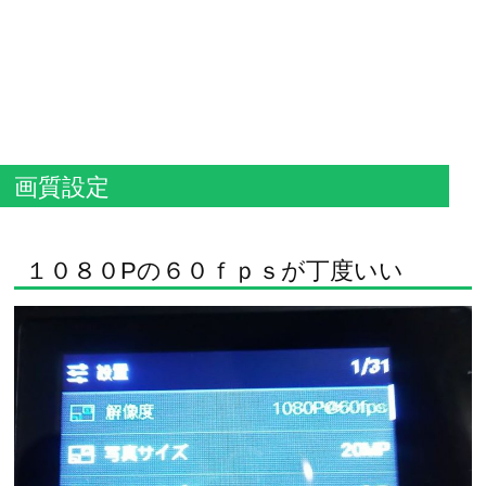
画質設定
１０８０Pの６０ｆｐｓが丁度いい