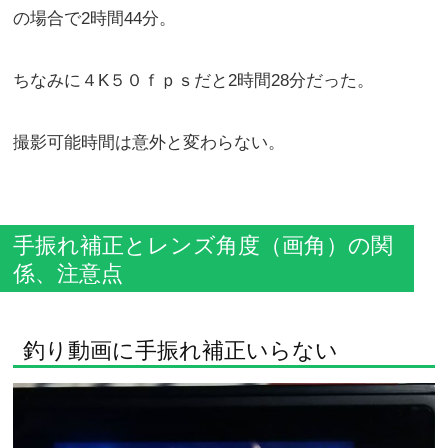
の場合で2時間44分。
ちなみに４K５０ｆｐｓだと2時間28分だった。
撮影可能時間は意外と変わらない。
手振れ補正とレンズ角度（画角）の関
係、注意点
釣り動画に手振れ補正いらない