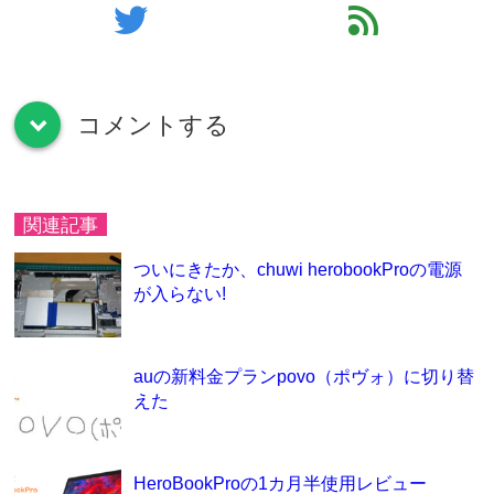
twitter
feed
コメントする
down
関連記事
ついにきたか、chuwi herobookProの電源
が入らない!
auの新料金プランpovo（ポヴォ）に切り替
えた
HeroBookProの1カ月半使用レビュー