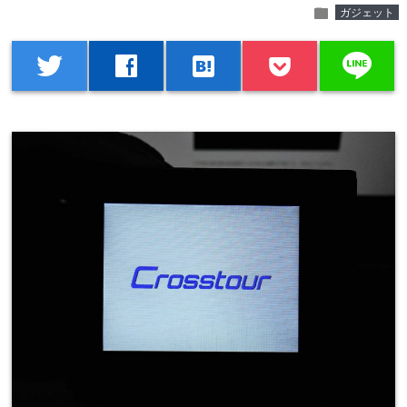
folder
ガジェット
line
twitter
facebook
hatenabookmark