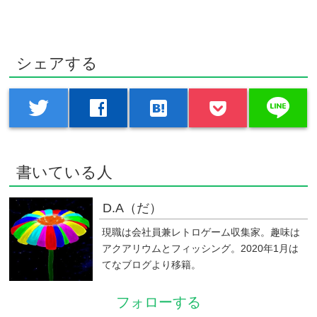
シェアする
line
twitter
facebook
hatenabookmark
書いている人
D.A（だ）
現職は会社員兼レトロゲーム収集家。趣味は
アクアリウムとフィッシング。2020年1月は
てなブログより移籍。
フォローする