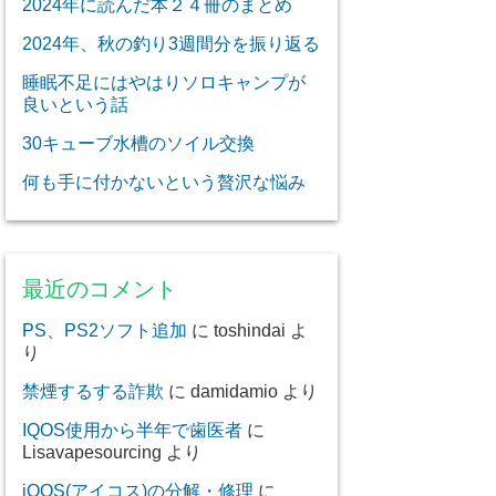
2024年に読んだ本２４冊のまとめ
2024年、秋の釣り3週間分を振り返る
睡眠不足にはやはりソロキャンプが
良いという話
30キューブ水槽のソイル交換
何も手に付かないという贅沢な悩み
最近のコメント
PS、PS2ソフト追加
に
toshindai
よ
り
禁煙するする詐欺
に
damidamio
より
IQOS使用から半年で歯医者
に
Lisavapesourcing
より
iQOS(アイコス)の分解・修理
に