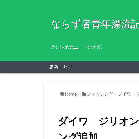
ならず者青年漂流
差し詰め元ニートの手記
更新ＬＯＧ
Home
»
フィッシング
»
ダイワ ジ
ダイワ ジリオン
ング追加