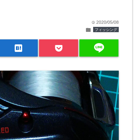
2020/05/08
time
folder
フィッシング
line
hatenabookmark